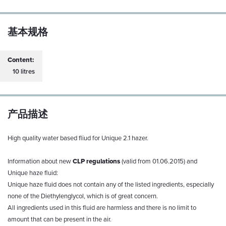
基本规格
Content:
10 litres
产品描述
High quality water based fliud for Unique 2.1 hazer.
Information about new
CLP regulations
(valid from 01.06.2015) and
Unique haze fluid:
Unique haze fluid does not contain any of the listed ingredients, especially
none of the Diethylenglycol, which is of great concern.
All ingredients used in this fluid are harmless and there is no limit to
amount that can be present in the air.