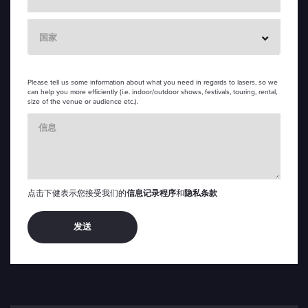
Ccountry
国家
Please tell us some information about what you need in regards to lasers, so we
can help you more efficiently (i.e. indoor/outdoor shows, festivals, touring, rental,
size of the venue or audience etc.).
Cmessage
点击下健表示您接受我们的
信息记录程序
和
隐私条款