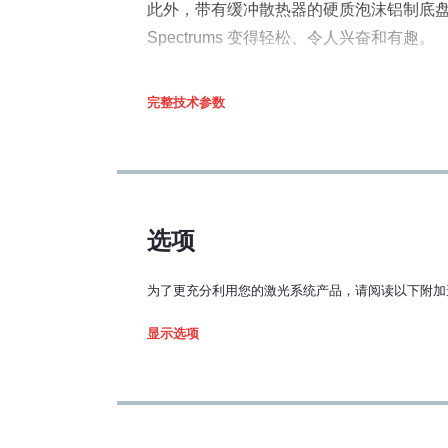
此外，带有缓冲散热器的硬质泡沫铝制底
注 A:
Spectrums 变得轻松、令人兴奋和有趣。
使用最新的 Spectrum，您可以高枕无
完整技术参数
注B:
选项
为了更充分利用您的激光系统产品，请阅读以下附加
升级选配
显示选项
IP65防