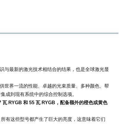
1200
10-35[ 外加带交流装置IP65外箱可达-20 至 +40]
重型航空箱、1.5M 交流电源线、25M 以太网 rj45 信号线、
25M 3针 XLR 线的急停遥控器、4 个安全钥匙套装、联锁旁
路加密狗 [仅适用于美国提供]、带用户手册的 U盘、QC 证
书。穿山甲QuickShow激光控制和制作软件可免费下载。
专业知识与最新的激光技术相结合的结果，也是全球激光显
1.所有基本的系统设置和调整，如每种颜色的功率输出调整、
X 和 Y 轴反转、X 和 Y 大小和位置等，都通过内置的 FB4 控
影机提供世界一流的性能、卓越的光束质量、多种颜色、帮
制接口进行管理。2.扫描系统过载保护。3.色彩平衡显示模
于集成到现有系统中的综合控制选项。
式。
37 瓦 RYGB 和 55 瓦 RYGB，配备额外的橙色或黄色
键控联锁、发射延迟、磁性联锁、扫描失败安全、快速机电
快门 [反应时间<20ms]、可调孔径遮蔽板、带键控遥控器和手
，所有这些型号都产生了巨大的亮度，这意味着它们
动重启按钮的紧急停止系统。