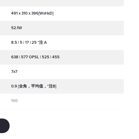
491 x 310 x 396[WxHxD]
52.1W
8.5 | 5 | 17 | 25 *注 A
638 | 577 OPSL | 525 | 455
7x7
0.9 [全角，平均值，*注B]
100
Saturn9 | 30 kpps @ 8°，两个轴上的最大扫描角度为 40° [“选
项”部分中的更多升级]
100-240/50-60Hz |Neutrik powerCON TRUE1