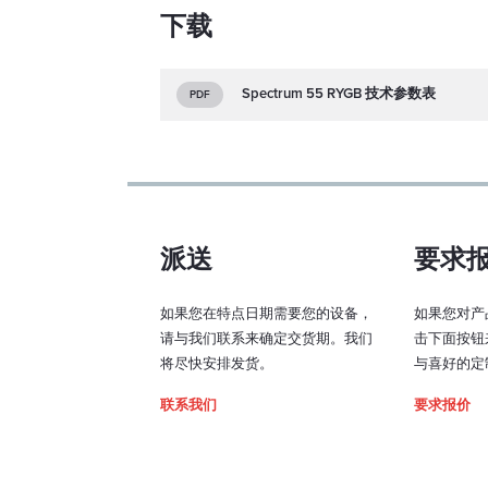
当激光灯固
下载
IP65的
和重量，并
Spectrum 55 RYGB 技术参数表
PDF
PASS 
派送
要求
PASS(
描仪信号和
要用干确保
如果您在特点日期需要您的设备，
如果您对产
人直接接触
请与我们联系来确定交货期。我们
击下面按钮
将尽快安排发货。
与喜好的定
联系我们
要求报价
定制白