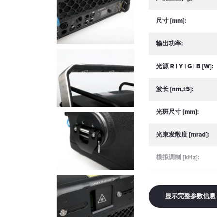
尺寸 [mm]:
输出功率:
光源 R | Y | G | B [W]:
波长 [nm,±5]:
光斑尺寸 [mm]:
光束发散度 [mrad]:
模拟调制 [kHz]:
扫描振镜:
显示完整参数信息
输入电源 [V]: