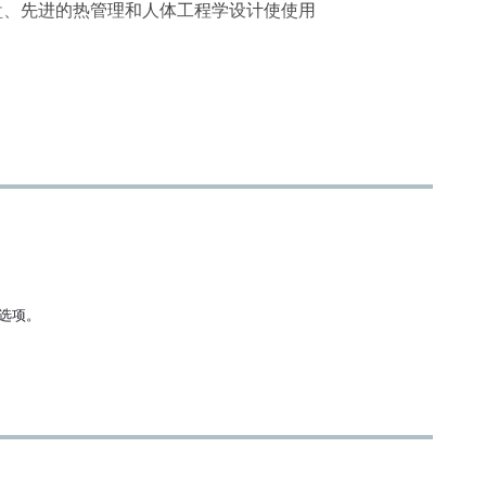
盘、先进的热管理和人体工程学设计使使用
由于Kvant系统采用了先进的光学校正技术，系统内安装的每
个激光模块的实际功率输出可能与其规格略有不同。这不会
影响系统的总保证功率输出。
忧，放松并专注于您的创造力。
光束发散总量计算为所有单个颜色的平均算术值。每种颜色
的散度计算公式为：圆梁横截面的 FWHM，或 所有矩形梁的
水平和垂直发散的算术平均值。
选项。
护箱