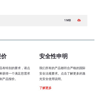
定安装在室外时，我们可以将其内部结构直接内置到这款
防护箱中，不需要之前本身的外箱，这大大降低了设备的成本
允许在具有挑战性的环境中使用。
1 MB
- 专业观众安全系统集成
报价
安全性申明
专业观众安全系统)是一种安全设备，可帮助监控激光功率，扫
其他投影机相关参数，以确保您的激光表演安全。 PASS主
观众扫描式激光表演的安全性，其中激光束与观看表演的
品有特别的要求，请点
我们所有的产品都符合严格的国际
。
来获得一个满足您需求
安全法规要求。点击了解更多的激
制产品报价。
光安全使用说明。
了解更多
色外箱