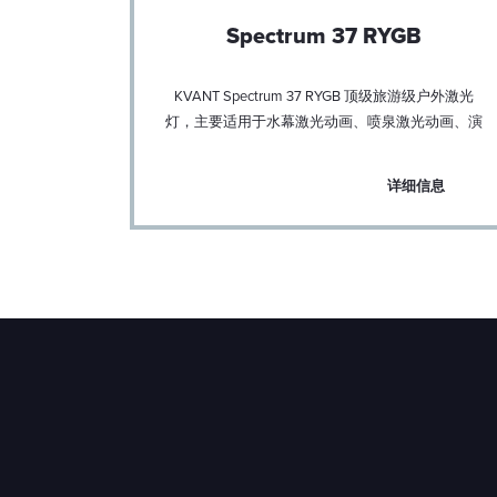
B
Spectrum 37 RYGB
业知识与最新
KVANT Spectrum 37 RYGB 顶级旅游级户外激光
光显示专业
灯，主要适用于水幕激光动画、喷泉激光动画、演
唱会、大型演出等
信息
详细信息