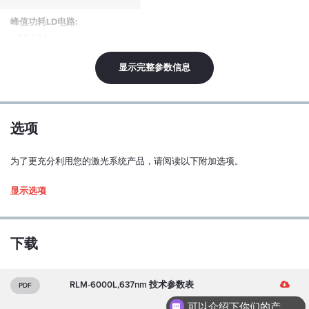
峰值功耗LD电路:
24V/2A
尺寸(mm):
显示完整参数信息
208x92x76(长x宽x高)
外部驱动器部分尺寸(mm):
117x89x34(长x宽x高)
选项
为了更充分利用您的激光系统产品，请阅读以下附加选项。
Input voltage
显示选项
Input voltage 12V
下载
12V
RLM-6000L,637nm 技术参数表
PDF
Input voltage 24V
1 MB
可以介绍下你们的产品么？