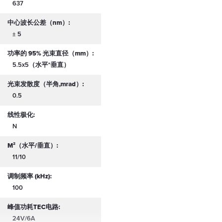
637
中心波长公差（nm）:
± 5
功率的 95% 光束直径（mm）:
5.5x5（水平*垂直）
光束发散度（半角,mrad）:
0.5
线性极化:
N
M²（水平/垂直）:
11/10
调制频率 (kHz):
100
峰值功耗TEC电路:
24V/6A