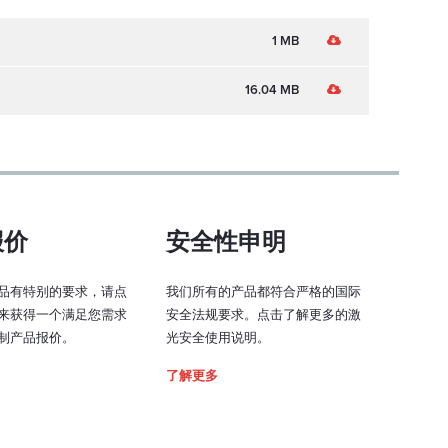
1 MB
16.04 MB
- 专业观众安全系统集成
专业观众安全系统)是一种安全设备，可帮助监控激光功率，扫
其他投影机相关参数，以确保您的激光表演安全。 PASS主
报价
安全性申明
观众扫描式激光表演的安全性，其中激光束与观看表演的
。
品有特别的要求，请点
我们所有的产品都符合严格的国际
来获得一个满足您需求
安全法规要求。点击了解更多的激
制产品报价。
光安全使用说明。
了解更多
L 外壳(增加 2周的制造时
白色、粉红色、蓝色或任何其他 RAL 颜色制作您的激光器