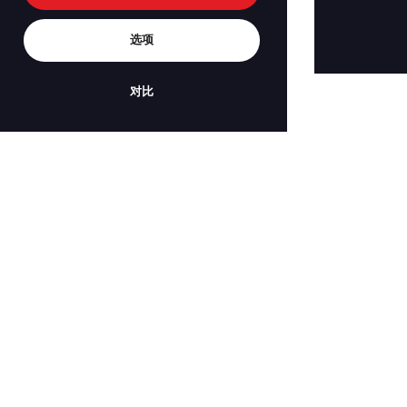
选项
对比