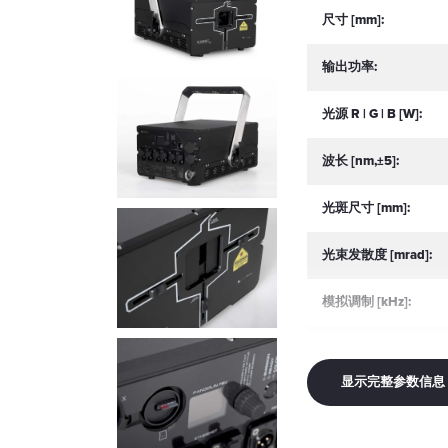
尺寸 [mm]:
输出功率:
光源 R | G | B [W]:
波长 [nm,±5]:
光斑尺寸 [mm]:
光束发散度 [mrad]:
模拟调制 [kHz]:
扫描振镜:
显示完整参数信息
输入电源 [V]: