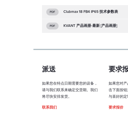
Clubmax 18 FB4 IP65 技术参数表
PDF
KVANT 产品画册-最新 [产品画册]
PDF
PASS 
PASS(
描仪信号和
派送
要求
要用干确保
人直接接触
如果您在特点日期需要您的设备，
如果您对产
请与我们联系来确定交货期。我们
击下面按钮
将尽快安排发货。
与喜好的定
联系我们
要求报价
定制 RA
间)
我们可以用