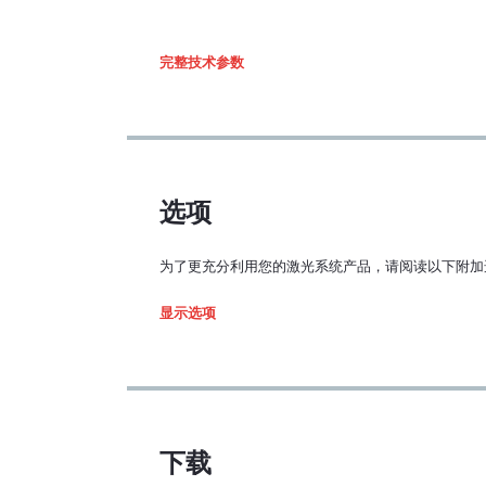
完整技术参数
注B:
选项
为了更充分利用您的激光系统产品，请阅读以下附加
升级选配
显示选项
Juno 
50°
下载
Pangol