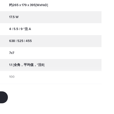
约265 x 179 x 395[WxHxD]
17.5 W
4 | 5.5 | 9 *注 A
638 | 525 | 455
7x7
1.1 [全角，平均值，*注B]
100
30 kpps @ 8°，两轴最大扫描角度 50°[本页“升级”部分中的更
多选项]
100-240/50-60Hz |Neutrik powerCON TRUE1