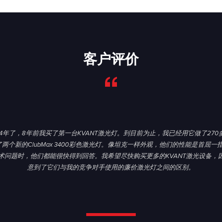
正常交货时间表的基础上再留出两周的制造时间。
客户评价
4年了，8年前我买了第一台KVANT激光灯。到目前为止，我已经用它做了27
了两个新的ClubMax 3400彩色激光灯。像坦克一样外观，他们的性能是首屈
术问题时，他们都能很快得到回答。我希望尽快购买更多的KVANT激光设备，
意到了它们与我的竞争对手使用的廉价激光灯之间的区别。