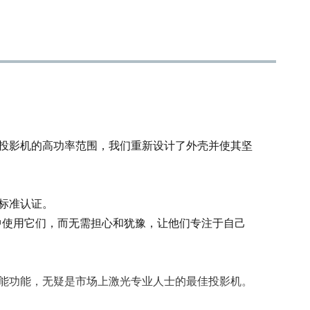
1200
5-28[ 外加带交流装置IP65外箱可达-20 至 +40]
重型航空箱、1.5M 交流电源线、10M 以太网 rj45 信号线、带
10M 3 针 XLR 线的急停遥控器、4 个安全钥匙套装、联锁旁
路加密狗 [仅适用于美国]、带用户手册的 U盘、QC 证书。穿
山甲QuickShow激光控制和制作软件可免费下载。
4 激光投影机的高功率范围，我们重新设计了外壳并使其坚
1.电动二向色滤光片。2.内置 4 向 apperture 遮蔽板。3.所有
基本的系统设置和调整，如每种颜色的功率输出调整、X 和 Y
轴反转、X 和 Y 大小和位置等，都通过内置的 FB4 控制接口
标准认证。
进行管理。4.扫描系统过载保护。
中使用它们，而无需担心和犹豫，让他们专注于自己
键控联锁、发射延迟、磁性联锁、扫描失败安全、快速机电
快门 [反应时间<20ms]、可调孔径遮蔽板、带键控遥控器和手
动重启按钮的紧急停止系统。
术和智能功能，无疑是市场上激光专业人士的最佳投影机。
由于Kvant系统采用了先进的光学校正技术，系统内安装的每