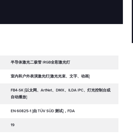
半导体激光二极管 |RGB全彩激光灯
室内和户外表演激光灯[激光光束、文字、动画]
FB4-SK [以太网、ArtNet、DMX、ILDA |PC、灯光控制台或
自动播放]
EN 60825-1 [由 TÜV SÜD 测试]，FDA
19