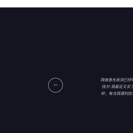
底盘。请在
我做激光表演已经1
强大! 我最近又买
样。每当我遇到技