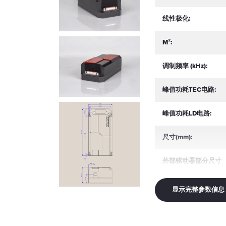
线性极化:
M²:
调制频率 (kHz):
峰值功耗TEC电路:
峰值功耗LD电路:
尺寸(mm):
外部驱动器部分尺寸
(mm):
显示完整参数信息