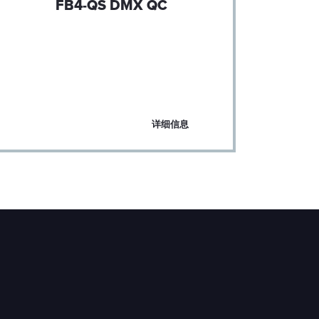
FB4-QS DMX QC
Pan
将您当前的 
版本，以
详细信息