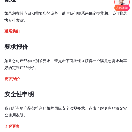
输出窗光束居中：
如果您在特点日期需要您的设备，请与我们联系来确定交货期。我们将尽
< ±1 毫米
快安排发货。
光束垂直度：
联系我们
< ±1 度
预热时间：
要求报价
< 5 分钟
如果您对产品有特别的要求，请点击下面按钮来获得一个满足您需求与喜
激光功率控制模式：
好的定制产品报价。
模拟、TTL、USB、电位计
2. Bench top driver
要求报价
模拟输入信号：
0 - 5V（0.5 - 4.5 V，TCCO* 开启）
安全性申明
TTL 输入信号：
0 - 0.8 V：低
我们所有的产品都符合严格的国际安全法规要求。点击了解更多的激光安
2 - 5 V：高
全使用说明。
带宽（模拟输入，3 dB 截止频率）：
了解更多
240 kHz