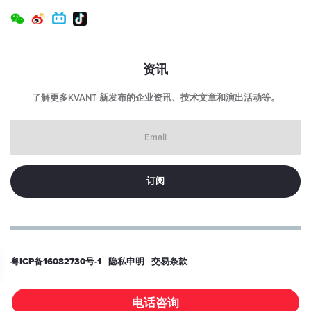
输入电压连接器类型：
USB-C（仅限激光头端口）
激光头尺寸（长 x 宽 x 高）：
资讯
70（84） x 120 x 46 毫米
了解更多KVANT 新发布的企业资讯、技术文章和演出活动等。
激光头重量：
0.7 千克
Email
控制箱尺寸 （LxWxH）：
53 x 29 x 36 毫米（不含连接器）
控制箱重量：
40 克
预期寿命：
> 10000 小时
粤ICP备16082730号-1
隐私申明
交易条款
© 2026
东莞科旺特激光科技有限公司
电话咨询
/PRODUCT/915NM-300MW-KVANT-LASER-MODULE