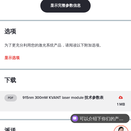
显示完整参数信息
线性极化：
Y
极化比：
选项
100:1
为了更充分利用您的激光系统产品，请阅读以下附加选项。
偏振方位公差：
± 5 度
Driver type
显示选项
模式结构：
单横向、多纵模式
下载
M2（水平/垂直）：
~ 1.2
915nm 300mW KVANT laser module 技术参数表
PDF
功率稳定性（超过 1 小时，连续运行，预热后和 ±3°C）：
1 MB
< 0.5 %
可以介绍下你们的产品么？
指向稳定性（超过 1 小时，连续运行，预热后和 ±3°C）：
1. Enclosed Driver
< ±100 µrad
派送
117x89x34