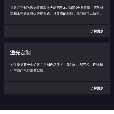
联锁：
短路：使能发射（3.3V，10 kΩ)
从客户定制的激光投影和激光动画到3D视频和全息投影，再到烟
打开：禁用发射
花和水秀等多媒体表现形式。只要您能想到，我们就可以做到。
工作底板温度范围：
< 50 °C
了解更多
工作环境温度范围：
5 - 40 °C（取决于散热器）
激光定制
储存温度范围：
（-10） - 80°C
如何您需要专业的客户定制产品服务，我们的内部开发，设计和
防护等级（仅限激光头）：
生产部门已经准备就绪。
IP64 防护等级
功耗：
了解更多
典型值 20W
最大 50W
输入电压（PD 型）：
最小 20V