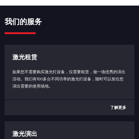
(TCCO* 关闭时为 252 kHz)
上升时间 （10% - 90%）：
我们的服务
700 - 900 ns（取决于信号）
坠落时间 （90% - 10%）：
1 - 2 μs（取决于信号）
相移：
激光租赁
0.6 - 4 μs（取决于信号）
如果您不需要购买激光灯设备，仅需要租赁，做一场优秀的演出
模拟/TTL 输入阻抗：
活动。我们有100多台不同功率的激光灯设备，随时可以发往您
5 kΩ
演出需要的使用场地。
连接电缆（激光头到控制箱）：
HDMI 1.4 或更高，最大长度 1m
了解更多
与 PC 通信：
USB-C（仅限控制盒端口）
USB 接口协议
激光演出