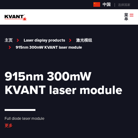
中国
选择国家
菜
单
主页
Laser display products
激光模组
915nm 300mW KVANT laser module
915nm 300mW
KVANT laser module
Full diode laser module
更多