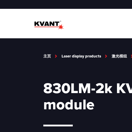
主页
Laser display products
激光模组
830LM-2k KV
module