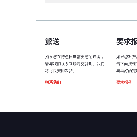
模拟输入信号：
TTL 输入信号：
2. Bench
派送
要求
带宽（模拟输入，3 d
截止频率）：
如果您在特点日期需要您的设备，
如果您对产
请与我们联系来确定交货期。我们
击下面按钮
上升时间 （10% -
将尽快安排发货。
与喜好的定
90%）：
联系我们
要求报价
坠落时间 （90% -
10%）：
相移：
模拟/TTL 输入阻抗：
连接电缆（激光头到