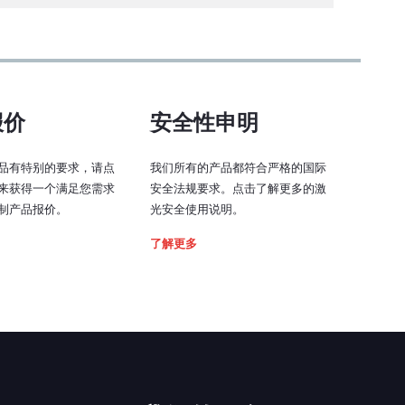
0 - 5V（0.5 - 4.5 V，TCCO* 开启）
0 - 0.8 V：低
2 - 5 V：高
 top driver
报价
安全性申明
B
240 kHz
(TCCO* 关闭时为 252 kHz)
品有特别的要求，请点
我们所有的产品都符合严格的国际
来获得一个满足您需求
安全法规要求。点击了解更多的激
700 - 900 ns（取决于信号）
制产品报价。
光安全使用说明。
了解更多
1 - 2 μs（取决于信号）
0.6 - 4 μs（取决于信号）
5 kΩ
控
HDMI 1.4 或更高，最大长度 1m