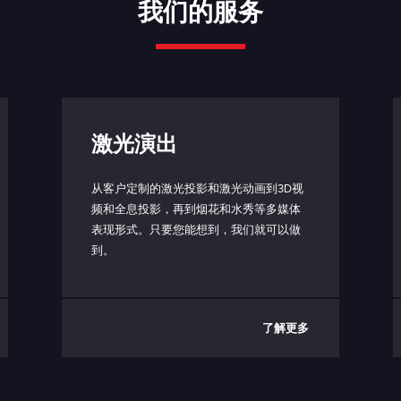
我们的服务
USB-C（仅限控制盒端口）
USB 接口协议
短路：使能发射（3.3V，10 kΩ)
激光演出
打开：禁用发射
< 50 °C
从客户定制的激光投影和激光动画到3D视
频和全息投影，再到烟花和水秀等多媒体
5 - 40 °C（取决于散热器）
表现形式。只要您能想到，我们就可以做
到。
（-10） - 80°C
IP64 防护等级
了解更多
典型值 20W
最大 50W