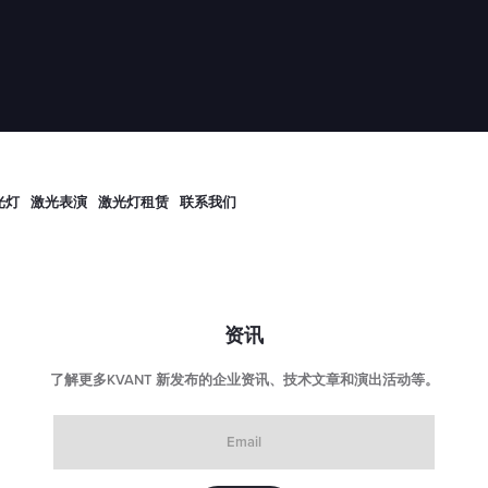
最小 20V
：
USB-C（仅限激光头端口）
x
70（84） x 120 x 46 毫米
光灯
激光表演
激光灯租赁
联系我们
0.7 千克
53 x 29 x 36 毫米（不含连接器）
资讯
40 克
了解更多KVANT 新发布的企业资讯、技术文章和演出活动等。
> 10000 小时
Email