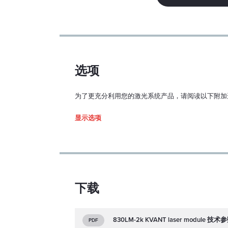
模式结构：
M2（水平/垂直）：
功率稳定性（超过 1 
时，连续运行，预热
选项
和 ±3°C）：
为了更充分利用您的激光系统产品，请阅读以下附加
指向稳定性（超过 1 
时，连续运行，预热
Driver type
显示选项
和 ±3°C）：
输出窗光束居中：
1. Enclo
光束垂直度：
117x89x34
下载
预热时间：
激光功率控制模式：
830LM-2k KVANT laser module 技
PDF