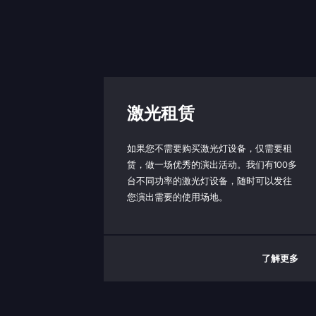
制箱）：
与 PC 通信：
联锁：
激光租赁
工作底板温度范围：
如果您不需要购买激光灯设备，仅需要租
赁，做一场优秀的演出活动。我们有100多
工作环境温度范围：
台不同功率的激光灯设备，随时可以发往
您演出需要的使用场地。
储存温度范围：
防护等级（仅限激光
了解更多
头）：
功耗：