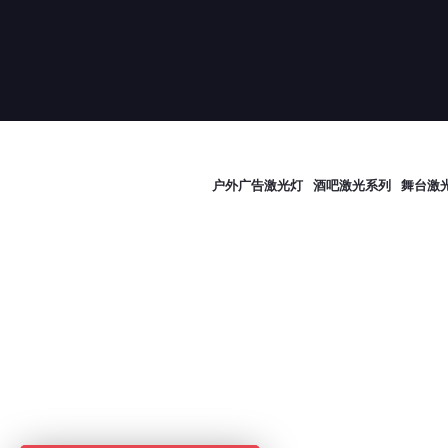
输入电压（PD 型）：
输入电压连接器类型
激光头尺寸（长 x 宽 
高）：
户外广告激光灯
酒吧激光系列
舞台激
激光头重量：
控制箱尺寸
（LxWxH）：
控制箱重量：
预期寿命：