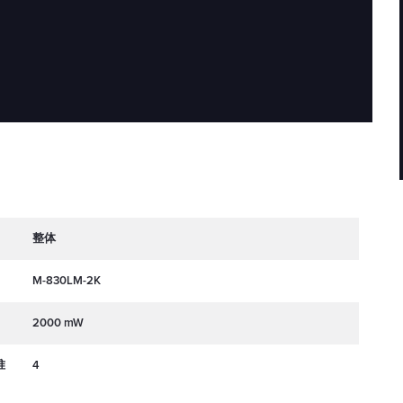
整体
M-830LM-2K
2000 mW
准
4