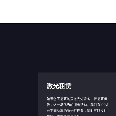
模拟输入信号：
TTL 输入信号：
带宽（模拟输入，3 d
截止频率）：
上升时间 （10% -
90%）：
坠落时间 （90% -
10%）：
激光租赁
相移：
模拟/TTL 输入阻抗：
如果您不需要购买激光灯设备，仅需要租
赁，做一场优秀的演出活动。我们有100多
连接电缆（激光头到
台不同功率的激光灯设备，随时可以发往
制箱）：