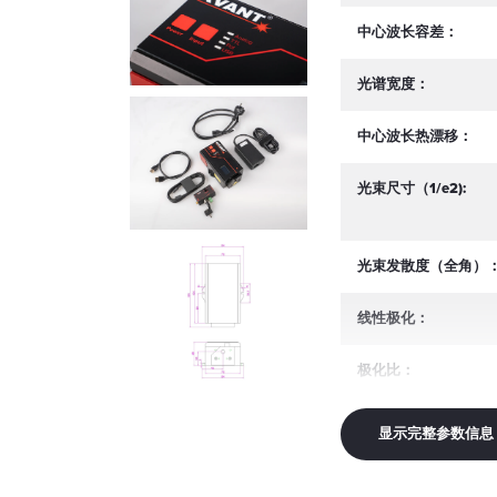
中心波长容差：
光谱宽度：
中心波长热漂移：
光束尺寸（1/e2):
光束发散度（全角）
线性极化：
极化比：
偏振方位公差：
显示完整参数信息
模式结构：