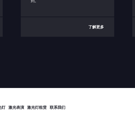
到。
USB-C（仅限控制盒端口）
USB 接口协议
了解更多
短路：使能发射（3.3V，10 kΩ)
打开：禁用发射
< 50 °C
5 - 40 °C（取决于散热器）
（-10） - 80°C
IP64 防护等级
光灯
激光表演
激光灯租赁
联系我们
典型值 20W
最大 50W