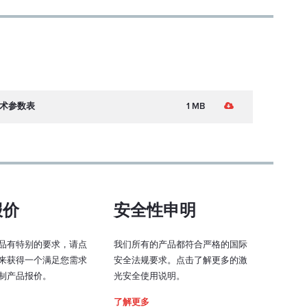
~ 1.2
小
< 0.5 %
后
e 技术参数表
1 MB
小
< ±100 µrad
后
< ±1 毫米
报价
安全性申明
< ±1 度
< 5 分钟
品有特别的要求，请点
我们所有的产品都符合严格的国际
来获得一个满足您需求
安全法规要求。点击了解更多的激
模拟、TTL、USB、电位计
制产品报价。
光安全使用说明。
了解更多