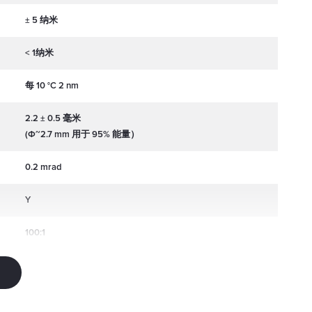
± 5 纳米
< 1纳米
每 10 °C 2 nm
2.2 ± 0.5 毫米
(Φ~2.7 mm 用于 95% 能量）
：
0.2 mrad
Y
100:1
± 5 度
单横向、多纵模式