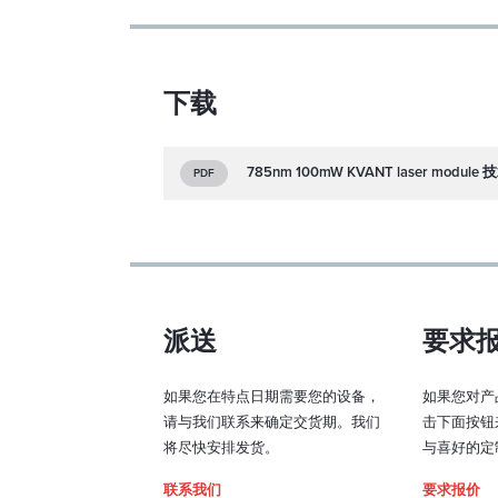
M2（水平/垂直）：
功率稳定性（超过 1 
下载
时，连续运行，预热
和 ±3°C）：
785nm 100mW KVANT laser modul
PDF
指向稳定性（超过 1 
时，连续运行，预热
和 ±3°C）：
输出窗光束居中：
派送
要求
光束垂直度：
预热时间：
如果您在特点日期需要您的设备，
如果您对产
请与我们联系来确定交货期。我们
击下面按钮
激光功率控制模式：
将尽快安排发货。
与喜好的定
联系我们
要求报价