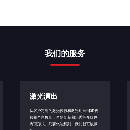
0 - 5V（0.5 - 4.5 V，TCCO* 开启）
0 - 0.8 V：低
2 - 5 V：高
B
240 kHz
(TCCO* 关闭时为 252 kHz)
我们的服务
700 - 900 ns（取决于信号）
1 - 2 μs（取决于信号）
激光演出
0.6 - 4 μs（取决于信号）
5 kΩ
从客户定制的激光投影和激光动画到3D视
频和全息投影，再到烟花和水秀等多媒体
控
HDMI 1.4 或更高，最大长度 1m
表现形式。只要您能想到，我们就可以做