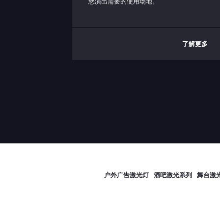
您演出需要的使用场地。
与 PC 通信：
了解更多
联锁：
工作底板温度范围：
工作环境温度范围：
储存温度范围：
防护等级（仅限激光
头）：
户外广告激光灯
酒吧激光系列
舞台激
功耗：