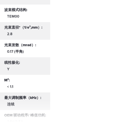
波束模式结构:
TEM00
光束直径*（1/e²,mm）:
2.8
光束发散（mrad）:
0.17 (半角)
线性极化:
Y
M²:
< 1.1
最大调制频率（kHz）:
连续
OEM 驱动程序/ 峰值功耗:
24V/2.5A