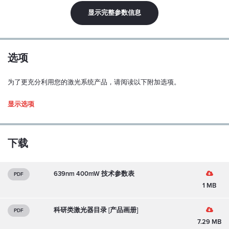
头部尺寸（mm）:
显示完整参数信息
120x59x40(长x宽x高)
选项
为了更充分利用您的激光系统产品，请阅读以下附加选项。
Driver type
显示选项
下载
639nm 400mW 技术参数表
PDF
1 MB
科研类激光器目录 [产品画册]
PDF
1. Enclosed Driver
7.29 MB