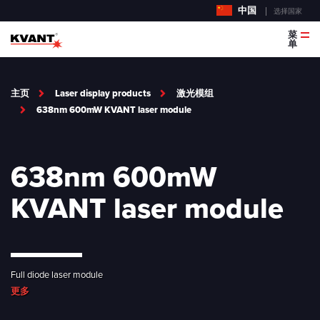
中国
选择国家
菜
单
主页
Laser display products
激光模组
638nm 600mW KVANT laser module
638nm 600mW
KVANT laser module
Full diode laser module
更多