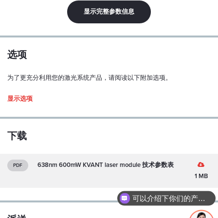
线性极化：
显示完整参数信息
Y
极化比：
100:1
选项
偏振方位公差：
为了更充分利用您的激光系统产品，请阅读以下附加选项。
± 5 度
Driver type
显示选项
模式结构：
多模式
M2（水平/垂直）：
下载
待定
功率稳定性（超过 1 小时，连续运行，预热后和 ±3°C）：
638nm 600mW KVANT laser module 技术参数表
PDF
< 0.5 %
1 MB
指向稳定性（超过 1 小时，连续运行，预热后和 ±3°C）：
可以介绍下你们的产品么？
< ±100 µrad
1. Enclosed Driver