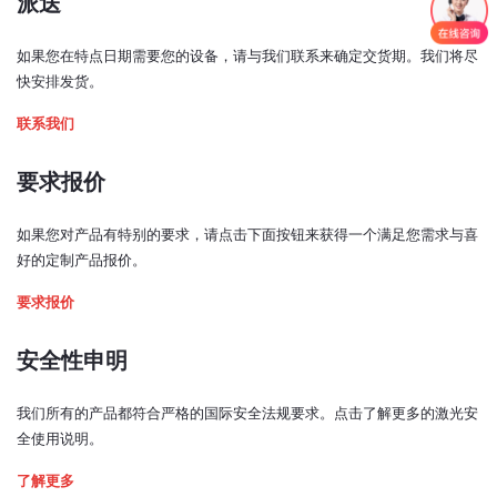
派送
117x89x34
输出窗光束居中：
< ±1 毫米
如果您在特点日期需要您的设备，请与我们联系来确定交货期。我们将尽
光束垂直度：
快安排发货。
< ±1 度
联系我们
预热时间：
< 5 分钟
要求报价
激光功率控制模式：
如果您对产品有特别的要求，请点击下面按钮来获得一个满足您需求与喜
模拟、TTL、USB、电位计
好的定制产品报价。
2. Bench top driver
模拟输入信号：
要求报价
0 - 5V（0.5 - 4.5 V，TCCO* 开启）
TTL 输入信号：
安全性申明
0 - 0.8 V：低
2 - 5 V：高
我们所有的产品都符合严格的国际安全法规要求。点击了解更多的激光安
全使用说明。
带宽（模拟输入，3 dB 截止频率）：
240 kHz
了解更多
(TCCO* 关闭时为 252 kHz)