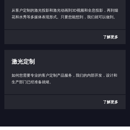
短路：使能发射（3.3V，10 kΩ)
打开：禁用发射
从客户定制的激光投影和激光动画到3D视频和全息投影，再到烟
花和水秀等多媒体表现形式。只要您能想到，我们就可以做到。
工作底板温度范围：
< 50 °C
了解更多
工作环境温度范围：
5 - 40 °C（取决于散热器）
储存温度范围：
激光定制
（-10） - 80°C
防护等级（仅限激光头）：
如何您需要专业的客户定制产品服务，我们的内部开发，设计和
IP64 防护等级
生产部门已经准备就绪。
功耗：
典型值 20W
了解更多
最大 50W
输入电压（PD 型）：
最小 20V