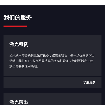
上升时间 （10% - 90%）：
700 - 900 ns（取决于信号）
我们的服务
坠落时间 （90% - 10%）：
1 - 2 μs（取决于信号）
相移：
0.6 - 4 μs（取决于信号）
激光租赁
模拟/TTL 输入阻抗：
如果您不需要购买激光灯设备，仅需要租赁，做一场优秀的演出
5 kΩ
活动。我们有100多台不同功率的激光灯设备，随时可以发往您
演出需要的使用场地。
连接电缆（激光头到控制箱）：
HDMI 1.4 或更高，最大长度 1m
与 PC 通信：
了解更多
USB-C（仅限控制盒端口）
USB 接口协议
联锁：
激光演出