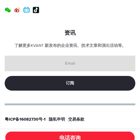
输入电压连接器类型：
USB-C（仅限激光头端口）
激光头尺寸（长 x 宽 x 高）：
70（84） x 120 x 46 毫米
资讯
激光头重量：
了解更多KVANT 新发布的企业资讯、技术文章和演出活动等。
0.7 千克
Email
控制箱尺寸 （LxWxH）：
53 x 29 x 36 毫米（不含连接器）
控制箱重量：
40 克
预期寿命：
> 10000 小时
粤ICP备16082730号-1
隐私申明
交易条款
© 2026
东莞科旺特激光科技有限公司
电话咨询
/PRODUCT/638NM-600MW-KVANT-LASER-MODULE