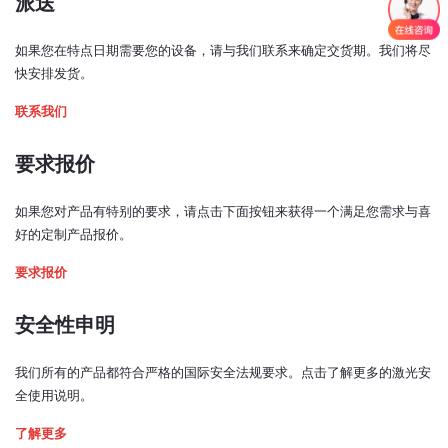
派送
117x89x34
输出窗光束居中：
< ±1 毫米
如果您在特点日期需要您的设备，请与我们联系来确定交货期。我们将尽
光束垂直度：
快安排发货。
< ±1 度
联系我们
预热时间：
< 5 分钟
要求报价
激光功率控制模式：
如果您对产品有特别的要求，请点击下面按钮来获得一个满足您需求与喜
模拟、TTL、USB、电位计
好的定制产品报价。
2. Bench top driver
模拟输入信号：
要求报价
0 - 5V（0.5 - 4.5 V，TCCO* 开启）
TTL 输入信号：
安全性申明
0 - 0.8 V：低
2 - 5 V：高
我们所有的产品都符合严格的国际安全法规要求。点击了解更多的激光安
全使用说明。
带宽（模拟输入，3 dB 截止频率）：
240 kHz
了解更多
(TCCO* 关闭时为 252 kHz)