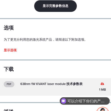
线性极化：
显示完整参数信息
Y
极化比：
100:1
选项
偏振方位公差：
为了更充分利用您的激光系统产品，请阅读以下附加选项。
± 5 度
Driver type
显示选项
模式结构：
多模式
M2（水平/垂直）：
下载
待定
功率稳定性（超过 1 小时，连续运行，预热后和 ±3°C）：
638nm 1W KVANT laser module 技术参数表
PDF
< 0.5 %
1 MB
指向稳定性（超过 1 小时，连续运行，预热后和 ±3°C）：
可以介绍下你们的产品么？
< ±100 µrad
1. Enclosed Driver