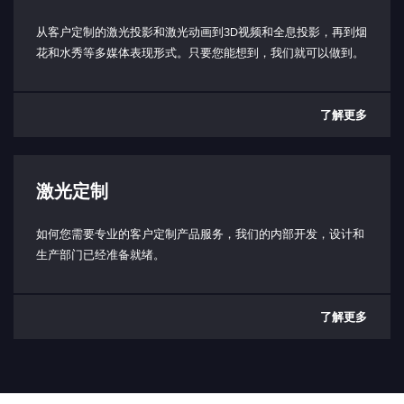
短路：使能发射（3.3V，10 kΩ)
打开：禁用发射
从客户定制的激光投影和激光动画到3D视频和全息投影，再到烟
花和水秀等多媒体表现形式。只要您能想到，我们就可以做到。
工作底板温度范围：
< 50 °C
了解更多
工作环境温度范围：
5 - 40 °C（取决于散热器）
储存温度范围：
激光定制
（-10） - 80°C
防护等级（仅限激光头）：
如何您需要专业的客户定制产品服务，我们的内部开发，设计和
IP64 防护等级
生产部门已经准备就绪。
功耗：
典型值 20W
了解更多
最大 50W
输入电压（PD 型）：
最小 20V