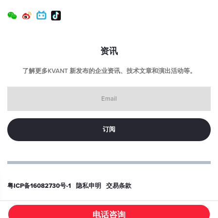
输入电压连接器类型：
USB-C（仅限激光头端口）
激光头尺寸（长 x 宽 x 高）：
70（84） x 120 x 46 毫米
资讯
激光头重量：
了解更多KVANT 新发布的企业资讯、技术文章和演出活动等。
0.7 千克
Email
控制箱尺寸 （LxWxH）：
53 x 29 x 36 毫米（不含连接器）
控制箱重量：
40 克
预期寿命：
> 10000 小时
粤ICP备16082730号-1
隐私申明
交易条款
© 2026
东莞科旺特激光科技有限公司
电话咨询
/PRODUCT/638NM-1W-KVANT-LASER-MODULE