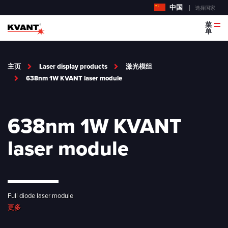
中国
选择国家
菜
单
主页
Laser display products
激光模组
638nm 1W KVANT laser module
638nm 1W KVANT
laser module
Full diode laser module
更多