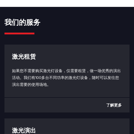
上升时间 （10% - 90%）：
700 - 900 ns（取决于信号）
我们的服务
坠落时间 （90% - 10%）：
1 - 2 μs（取决于信号）
相移：
0.6 - 4 μs（取决于信号）
激光租赁
模拟/TTL 输入阻抗：
如果您不需要购买激光灯设备，仅需要租赁，做一场优秀的演出
5 kΩ
活动。我们有100多台不同功率的激光灯设备，随时可以发往您
演出需要的使用场地。
连接电缆（激光头到控制箱）：
HDMI 1.4 或更高，最大长度 1m
与 PC 通信：
了解更多
USB-C（仅限控制盒端口）
USB 接口协议
联锁：
激光演出