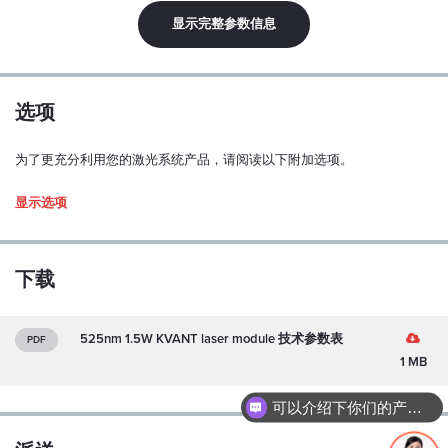
线性极化：
显示完整参数信息
Y
极化比：
100:1
选项
偏振方位公差：
为了更充分利用您的激光系统产品，请阅读以下附加选项。
± 5 度
显示选项
模式结构：
多模式
M2（水平/垂直）：
下载
待定
功率稳定性（超过 1 小时，连续运行，预热后和 ±3°C）：
525nm 1.5W KVANT laser module 技术参数表
PDF
< 0.5 %
1 MB
指向稳定性（超过 1 小时，连续运行，预热后和 ±3°C）：
可以介绍下你们的产品么？
< ±100 µrad