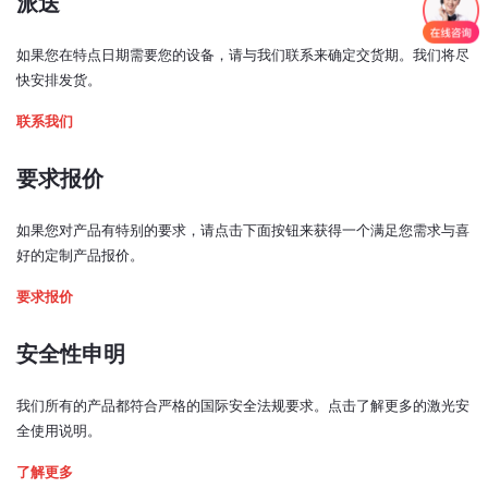
派送
输出窗光束居中：
< ±1 毫米
如果您在特点日期需要您的设备，请与我们联系来确定交货期。我们将尽
光束垂直度：
快安排发货。
< ±1 度
联系我们
预热时间：
< 5 分钟
要求报价
激光功率控制模式：
如果您对产品有特别的要求，请点击下面按钮来获得一个满足您需求与喜
模拟、TTL、USB、电位计
好的定制产品报价。
模拟输入信号：
要求报价
0 - 5V（0.5 - 4.5 V，TCCO* 开启）
TTL 输入信号：
安全性申明
0 - 0.8 V：低
2 - 5 V：高
我们所有的产品都符合严格的国际安全法规要求。点击了解更多的激光安
全使用说明。
带宽（模拟输入，3 dB 截止频率）：
240 kHz
了解更多
(TCCO* 关闭时为 252 kHz)