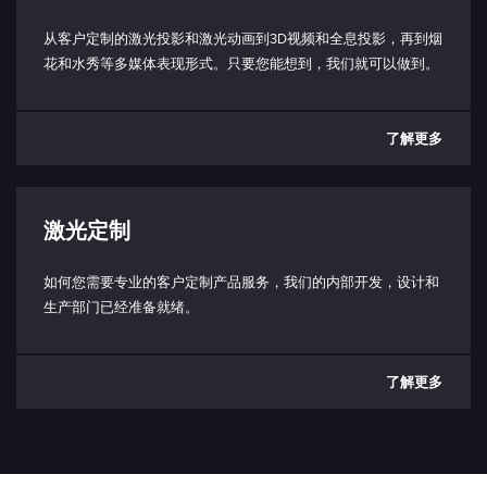
短路：使能发射（3.3V，10 kΩ)
打开：禁用发射
从客户定制的激光投影和激光动画到3D视频和全息投影，再到烟
花和水秀等多媒体表现形式。只要您能想到，我们就可以做到。
工作底板温度范围：
< 50 °C
了解更多
工作环境温度范围：
5 - 40 °C（取决于散热器）
储存温度范围：
激光定制
（-10） - 80°C
防护等级（仅限激光头）：
如何您需要专业的客户定制产品服务，我们的内部开发，设计和
IP64 防护等级
生产部门已经准备就绪。
功耗：
典型值 20W
了解更多
最大 50W
输入电压（PD 型）：
最小 20V