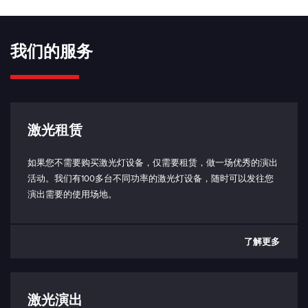
上升时间 （10% - 90%）：
700 - 900 ns（取决于信号）
我们的服务
坠落时间 （90% - 10%）：
1 - 2 μs（取决于信号）
相移：
0.6 - 4 μs（取决于信号）
激光租赁
模拟/TTL 输入阻抗：
如果您不需要购买激光灯设备，仅需要租赁，做一场优秀的演出
5 kΩ
活动。我们有100多台不同功率的激光灯设备，随时可以发往您
演出需要的使用场地。
连接电缆（激光头到控制箱）：
HDMI 1.4 或更高，最大长度 1m
与 PC 通信：
了解更多
USB-C（仅限控制盒端口）
USB 接口协议
联锁：
激光演出