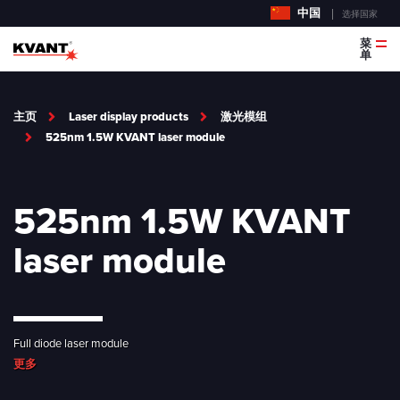
中国
选择国家
菜
单
主页
Laser display products
激光模组
525nm 1.5W KVANT laser module
525nm 1.5W KVANT
laser module
Full diode laser module
更多