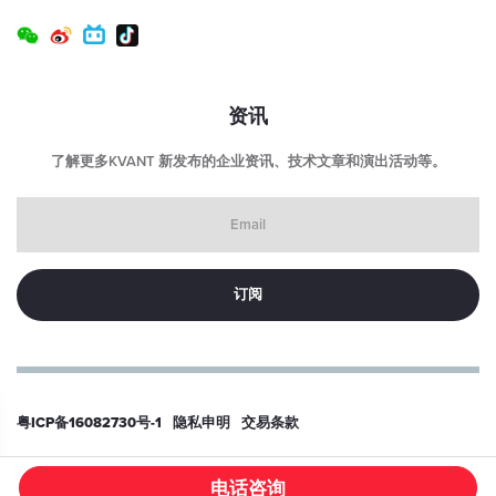
输入电压连接器类型：
USB-C（仅限激光头端口）
激光头尺寸（长 x 宽 x 高）：
70（84） x 120 x 46 毫米
资讯
激光头重量：
了解更多KVANT 新发布的企业资讯、技术文章和演出活动等。
0.7 千克
Email
控制箱尺寸 （LxWxH）：
53 x 29 x 36 毫米（不含连接器）
控制箱重量：
40 克
预期寿命：
> 10000 小时
粤ICP备16082730号-1
隐私申明
交易条款
© 2026
东莞科旺特激光科技有限公司
电话咨询
/PRODUCT/525NM-1-5W-KVANT-LASER-MODULE