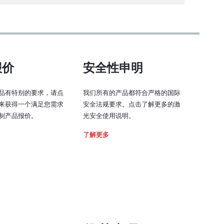
0 - 5V（0.5 - 4.5 V，TCCO* 开启）
0 - 0.8 V：低
2 - 5 V：高
报价
安全性申明
B
240 kHz
品有特别的要求，请点
(TCCO* 关闭时为 252 kHz)
我们所有的产品都符合严格的国际
来获得一个满足您需求
安全法规要求。点击了解更多的激
制产品报价。
光安全使用说明。
700 - 900 ns（取决于信号）
了解更多
1 - 2 μs（取决于信号）
0.6 - 4 μs（取决于信号）
5 kΩ