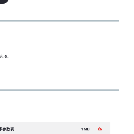
单横向、多纵模式
~ 1.2
小
< 0.5 %
后
选项。
小
< ±100 µrad
后
sed Driver
< ±1 毫米
< ±1 度
< 5 分钟
e 技术参数表
1 MB
模拟、TTL、USB、电位计