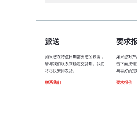
模拟输入信号：
TTL 输入信号：
派送
要求
带宽（模拟输入，3 d
如果您在特点日期需要您的设备，
截止频率）：
如果您对产
请与我们联系来确定交货期。我们
击下面按钮
将尽快安排发货。
与喜好的定
上升时间 （10% -
90%）：
联系我们
要求报价
坠落时间 （90% -
10%）：
相移：
模拟/TTL 输入阻抗：