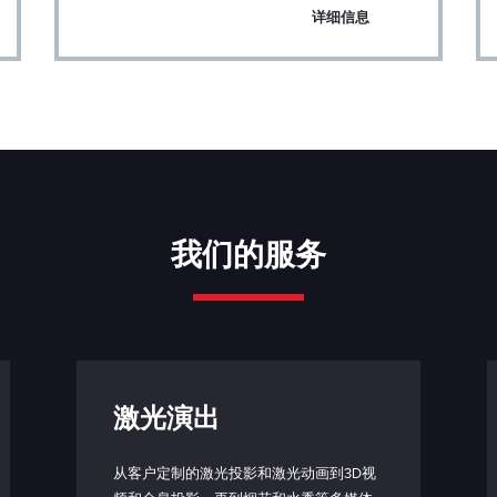
最大 50W
详细信息
最小 20V
：
USB-C（仅限激光头端口）
x
70（84） x 120 x 46 毫米
我们的服务
0.7 千克
53 x 29 x 36 毫米（不含连接器）
40 克
激光演出
> 10000 小时
从客户定制的激光投影和激光动画到3D视