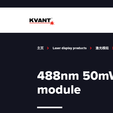
主页
Laser display products
激光模组
488nm 50mW
module