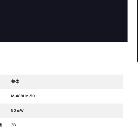
整体
M-488LM-50
50 mW
准
3B