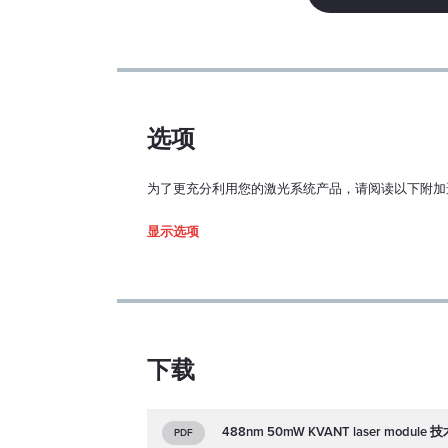
模式结构：
M2（水平/垂直）：
功率稳定性（超过 1 
选项
时，连续运行，预热
和 ±3°C）：
为了更充分利用您的激光系统产品，请阅读以下附加
指向稳定性（超过 1 
显示选项
时，连续运行，预热
和 ±3°C）：
1. Enclo
输出窗光束居中：
117x89x34
光束垂直度：
下载
预热时间：
488nm 50mW KVANT laser modul
PDF
激光功率控制模式：