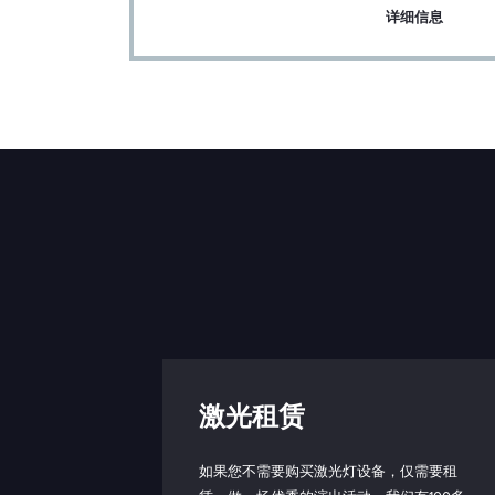
信息
详细信息
输入电压（PD 型）：
输入电压连接器类型
激光头尺寸（长 x 宽 
高）：
激光头重量：
控制箱尺寸
（LxWxH）：
控制箱重量：
激光租赁
预期寿命：
如果您不需要购买激光灯设备，仅需要租