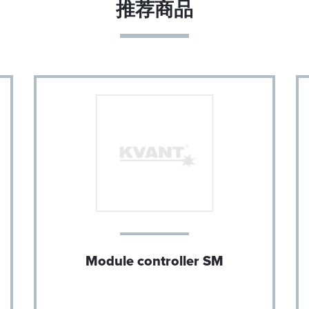
推荐商品
控
HDMI 1.4 或更高，最大长度 1m
USB-C（仅限控制盒端口）
USB 接口协议
短路：使能发射（3.3V，10 kΩ)
打开：禁用发射
< 50 °C
5 - 40 °C（取决于散热器）
（-10） - 80°C
IP64 防护等级
Module controller SM
典型值 20W