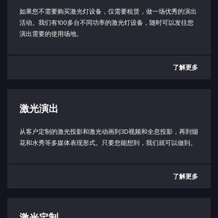
上升时间 （10% - 90%）：
如果您不需要购买激光灯设备，仅需要租赁，做一场优秀的演出
700 - 900 ns（取决于信号）
活动。我们有100多台不同功率的激光灯设备，随时可以发往您
演出需要的使用场地。
坠落时间 （90% - 10%）：
1 - 2 μs（取决于信号）
了解更多
相移：
0.6 - 4 μs（取决于信号）
模拟/TTL 输入阻抗：
激光演出
5 kΩ
连接电缆（激光头到控制箱）：
从客户定制的激光投影和激光动画到3D视频和全息投影，再到烟
HDMI 1.4 或更高，最大长度 1m
花和水秀等多媒体表现形式。只要您能想到，我们就可以做到。
与 PC 通信：
USB-C（仅限控制盒端口）
了解更多
USB 接口协议
联锁：
短路：使能发射（3.3V，10 kΩ)
激光定制