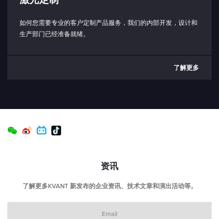
打开：禁用发射
工作底板温度范围：
如何您需要专业的客户定制产品服务，我们的内部开发，设计和
< 50 °C
生产部门已经准备就绪。
工作环境温度范围：
5 - 40 °C（取决于散热器）
了解更多
储存温度范围：
（-10） - 80°C
防护等级（仅限激光头）：
IP64 防护等级
功耗：
典型值 20W
资讯
最大 50W
输入电压（PD 型）：
了解更多KVANT 新发布的企业资讯、技术文章和演出活动等。
最小 20V
Email
输入电压连接器类型：