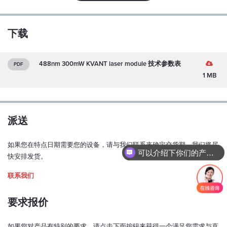
Y
极化比：
下载
100:1
偏振方位公差：
488nm 300mW KVANT laser module 技术参数表
PDF
± 5 度
1 MB
模式结构：
单横向、多纵模式
派送
M2（水平/垂直）：
~ 1.2
如果您在特点日期需要您的设备，请与我们联系来确定交货期。我们将尽
可以介绍下你们的产品么？
功率稳定性（超过 1 小时，连续运行，预热后和 ±3°C）：
快安排发货。
< 0.5 %
联系我们
指向稳定性（超过 1 小时，连续运行，预热后和 ±3°C）：
< ±100 µrad
要求报价
输出窗光束居中：
如果您对产品有特别的要求，请点击下面按钮来获得一个满足您需求与喜