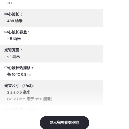
3B
中心波长：
488 纳米
中心波长容差：
± 5 纳米
光谱宽度：
< 1 纳米
中心波长热漂移：
每 10 °C 0.8 nm
光束尺寸 （1/e2):
2.2 ± 0.5 毫米
(Φ~2.7 mm 用于 95% 能量）
光束发散度（全角）：
0.2 mrad
显示完整参数信息
线性极化：