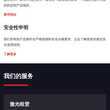
< ±1 毫米
好的定制产品报价。
光束垂直度：
要求报价
< ±1 度
预热时间：
安全性申明
< 5 分钟
我们所有的产品都符合严格的国际安全法规要求。点击了解更多的激光安
激光功率控制模式：
全使用说明。
模拟、TTL、USB、电位计
了解更多
模拟输入信号：
0 - 5V（0.5 - 4.5 V，TCCO* 开启）
TTL 输入信号：
我们的服务
0 - 0.8 V：低
2 - 5 V：高
带宽（模拟输入，3 dB 截止频率）：
240 kHz
激光租赁
(TCCO* 关闭时为 252 kHz)