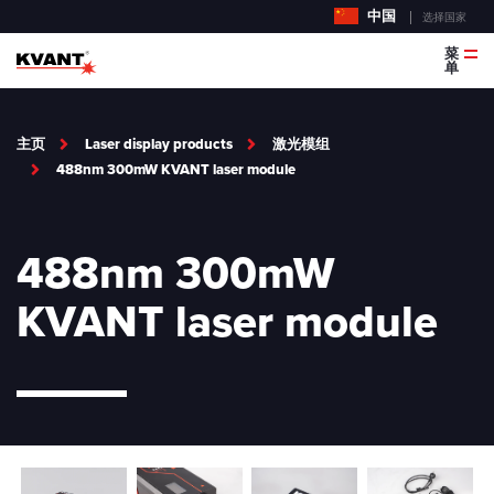
中国
选择国家
菜
单
主页
Laser display products
激光模组
488nm 300mW KVANT laser module
488nm 300mW
KVANT laser module