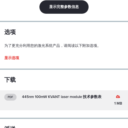
0.2 mrad
显示完整参数信息
线性极化：
Y
极化比：
选项
100:1
为了更充分利用您的激光系统产品，请阅读以下附加选项。
偏振方位公差：
± 5 度
显示选项
模式结构：
单横向、多纵模式
下载
M2（水平/垂直）：
~ 1.2
445nm 100mW KVANT laser module 技术参数表
PDF
功率稳定性（超过 1 小时，连续运行，预热后和 ±3°C）：
1 MB
< 0.5 %
1. Enclosed Driver
指向稳定性（超过 1 小时，连续运行，预热后和 ±3°C）：
117x89x34
< ±100 µrad