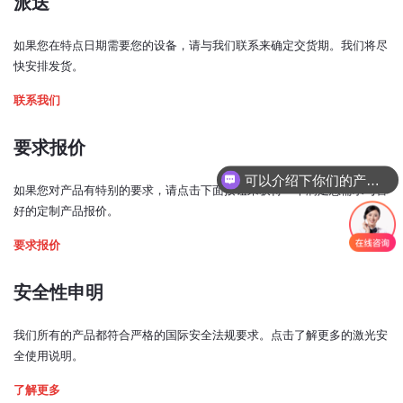
派送
输出窗光束居中：
如果您在特点日期需要您的设备，请与我们联系来确定交货期。我们将尽
< ±1 毫米
快安排发货。
光束垂直度：
联系我们
< ±1 度
预热时间：
要求报价
< 5 分钟
可以介绍下你们的产品么？
如果您对产品有特别的要求，请点击下面按钮来获得一个满足您需求与喜
激光功率控制模式：
好的定制产品报价。
模拟、TTL、USB、电位计
要求报价
模拟输入信号：
0 - 5V（0.5 - 4.5 V，TCCO* 开启）
安全性申明
TTL 输入信号：
0 - 0.8 V：低
我们所有的产品都符合严格的国际安全法规要求。点击了解更多的激光安
2 - 5 V：高
全使用说明。
带宽（模拟输入，3 dB 截止频率）：
了解更多
240 kHz