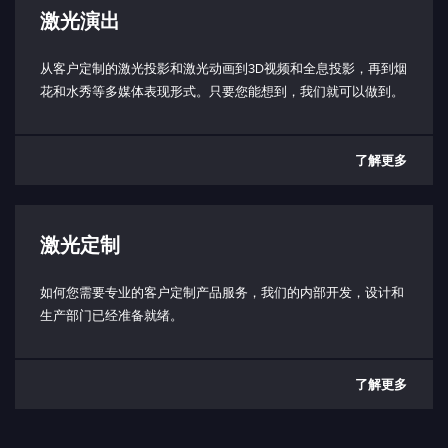
最小 20V
激光演出
输入电压连接器类型：
USB-C（仅限激光头端口）
从客户定制的激光投影和激光动画到3D视频和全息投影，再到烟
花和水秀等多媒体表现形式。只要您能想到，我们就可以做到。
激光头尺寸（长 x 宽 x 高）：
70（84） x 120 x 46 毫米
了解更多
激光头重量：
0.7 千克
控制箱尺寸 （LxWxH）：
激光定制
53 x 29 x 36 毫米（不含连接器）
控制箱重量：
如何您需要专业的客户定制产品服务，我们的内部开发，设计和
40 克
生产部门已经准备就绪。
预期寿命：
> 10000 小时
了解更多