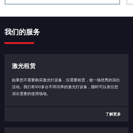
联锁：
短路：使能发射（3.3V，10 kΩ)
打开：禁用发射
工作底板温度范围：
我们的服务
< 50 °C
工作环境温度范围：
5 - 40 °C（取决于散热器）
储存温度范围：
激光租赁
（-10） - 80°C
如果您不需要购买激光灯设备，仅需要租赁，做一场优秀的演出
防护等级（仅限激光头）：
活动。我们有100多台不同功率的激光灯设备，随时可以发往您
IP64 防护等级
演出需要的使用场地。
功耗：
典型值 20W
了解更多
最大 50W
输入电压（PD 型）：