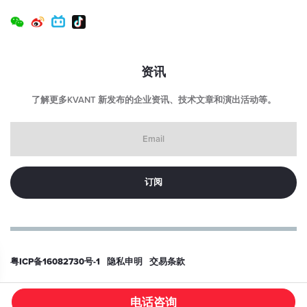
输入电压连接器类型：
USB-C（仅限激光头端口）
激光头尺寸（长 x 宽 x 高）：
70（84） x 120 x 46 毫米
资讯
激光头重量：
了解更多KVANT 新发布的企业资讯、技术文章和演出活动等。
0.7 千克
Email
控制箱尺寸 （LxWxH）：
53 x 29 x 36 毫米（不含连接器）
控制箱重量：
40 克
预期寿命：
> 10000 小时
粤ICP备16082730号-1
隐私申明
交易条款
© 2026
东莞科旺特激光科技有限公司
电话咨询
/PRODUCT/445NM-1-5W-KVANT-LASER-MODULE