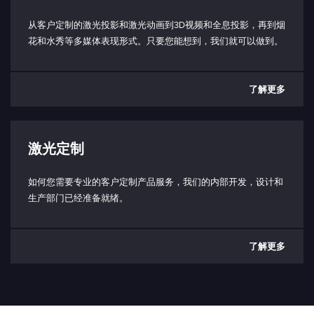
短路：使能发射（3.3V，10 kΩ)
打开：禁用发射
从客户定制的激光投影和激光动画到3D视频和全息投影，再到烟
花和水秀等多媒体表现形式。只要您能想到，我们就可以做到。
工作底板温度范围：
< 50 °C
了解更多
工作环境温度范围：
5 - 40 °C（取决于散热器）
储存温度范围：
激光定制
（-10） - 80°C
防护等级（仅限激光头）：
如何您需要专业的客户定制产品服务，我们的内部开发，设计和
IP64 防护等级
生产部门已经准备就绪。
功耗：
典型值 20W
了解更多
最大 50W
输入电压（PD 型）：
最小 20V