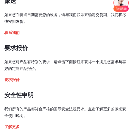
派送
117x89x34
输出窗光束居中：
< ±1 毫米
如果您在特点日期需要您的设备，请与我们联系来确定交货期。我们将尽
光束垂直度：
快安排发货。
< ±1 度
联系我们
预热时间：
< 5 分钟
要求报价
激光功率控制模式：
如果您对产品有特别的要求，请点击下面按钮来获得一个满足您需求与喜
模拟、TTL、USB、电位计
好的定制产品报价。
2. Bench top driver
模拟输入信号：
要求报价
0 - 5V（0.5 - 4.5 V，TCCO* 开启）
TTL 输入信号：
安全性申明
0 - 0.8 V：低
2 - 5 V：高
我们所有的产品都符合严格的国际安全法规要求。点击了解更多的激光安
全使用说明。
带宽（模拟输入，3 dB 截止频率）：
240 kHz
了解更多
(TCCO* 关闭时为 252 kHz)