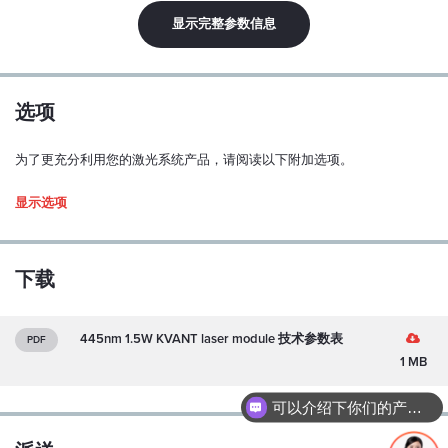
线性极化：
显示完整参数信息
Y
极化比：
100:1
选项
偏振方位公差：
为了更充分利用您的激光系统产品，请阅读以下附加选项。
± 5 度
Driver type
显示选项
模式结构：
多模式
M2（水平/垂直）：
下载
待定
功率稳定性（超过 1 小时，连续运行，预热后和 ±3°C）：
445nm 1.5W KVANT laser module 技术参数表
PDF
< 0.5 %
1 MB
指向稳定性（超过 1 小时，连续运行，预热后和 ±3°C）：
可以介绍下你们的产品么？
< ±100 µrad
1. Enclosed Driver
你们是怎么收费的呢？