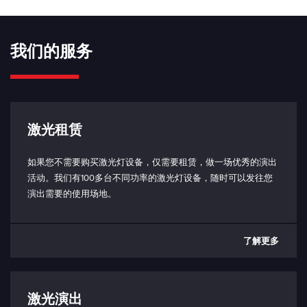
上升时间 （10% - 90%）：
700 - 900 ns（取决于信号）
我们的服务
坠落时间 （90% - 10%）：
1 - 2 μs（取决于信号）
相移：
0.6 - 4 μs（取决于信号）
激光租赁
模拟/TTL 输入阻抗：
如果您不需要购买激光灯设备，仅需要租赁，做一场优秀的演出
5 kΩ
活动。我们有100多台不同功率的激光灯设备，随时可以发往您
演出需要的使用场地。
连接电缆（激光头到控制箱）：
HDMI 1.4 或更高，最大长度 1m
与 PC 通信：
了解更多
USB-C（仅限控制盒端口）
USB 接口协议
联锁：
激光演出