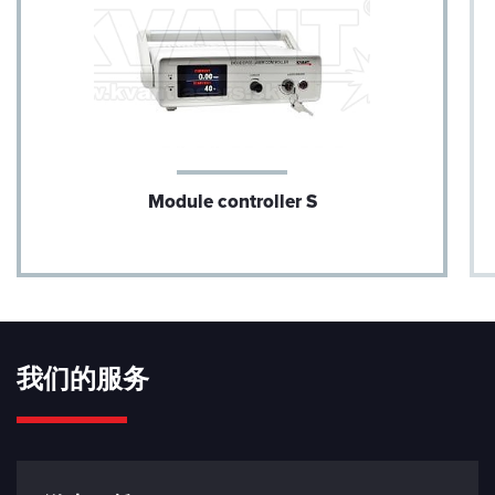
上升时间 （10% - 90%）：
700 - 900 ns（取决于信号）
坠落时间 （90% - 10%）：
1 - 2 μs（取决于信号）
相移：
0.6 - 4 μs（取决于信号）
Module controller S
模拟/TTL 输入阻抗：
5 kΩ
连接电缆（激光头到控制箱）：
HDMI 1.4 或更高，最大长度 1m
与 PC 通信：
我们的服务
USB-C（仅限控制盒端口）
USB 接口协议
联锁：
短路：使能发射（3.3V，10 kΩ)