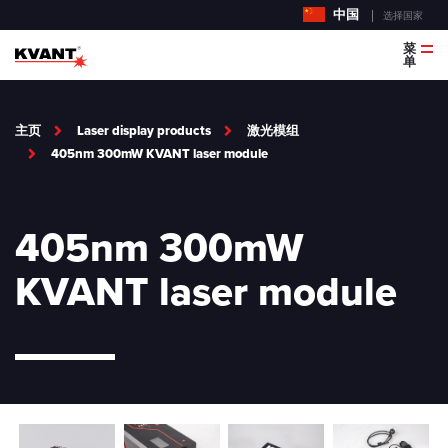
中国
选择国家
菜
单
主页
Laser display products
激光模组
405nm 300mW KVANT laser module
405nm 300mW
KVANT laser module