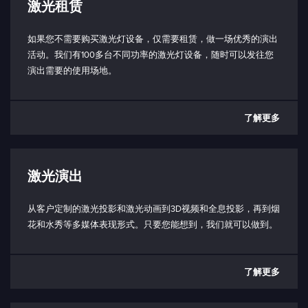
激光租赁
打开：禁用发射
工作底板温度范围：
如果您不需要购买激光灯设备，仅需要租赁，做一场优秀的演出
< 50 °C
活动。我们有100多台不同功率的激光灯设备，随时可以发往您
演出需要的使用场地。
工作环境温度范围：
5 - 40 °C（取决于散热器）
储存温度范围：
了解更多
（-10） - 80°C
防护等级（仅限激光头）：
激光演出
IP64 防护等级
功耗：
从客户定制的激光投影和激光动画到3D视频和全息投影，再到烟
典型值 20W
花和水秀等多媒体表现形式。只要您能想到，我们就可以做到。
最大 50W
输入电压（PD 型）：
了解更多
最小 20V
输入电压连接器类型：