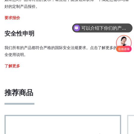
< ±1 毫米
好的定制产品报价。
光束垂直度：
要求报价
< ±1 度
可以介绍下你们的产品么？
预热时间：
安全性申明
< 5 分钟
我们所有的产品都符合严格的国际安全法规要求。点击了解更多的激光安
激光功率控制模式：
全使用说明。
模拟、TTL、USB、电位计
了解更多
模拟输入信号：
0 - 5V（0.5 - 4.5 V，TCCO* 开启）
TTL 输入信号：
推荐商品
0 - 0.8 V：低
2 - 5 V：高
带宽（模拟输入，3 dB 截止频率）：
240 kHz
(TCCO* 关闭时为 252 kHz)