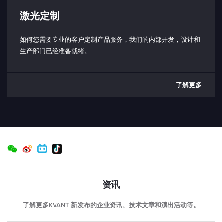
USB-C（仅限激光头端口）
激光定制
激光头尺寸（长 x 宽 x 高）：
70（84） x 120 x 46 毫米
如何您需要专业的客户定制产品服务，我们的内部开发，设计和
生产部门已经准备就绪。
激光头重量：
0.7 千克
了解更多
控制箱尺寸 （LxWxH）：
53 x 29 x 36 毫米（不含连接器）
控制箱重量：
40 克
预期寿命：
> 10000 小时
资讯
了解更多KVANT 新发布的企业资讯、技术文章和演出活动等。