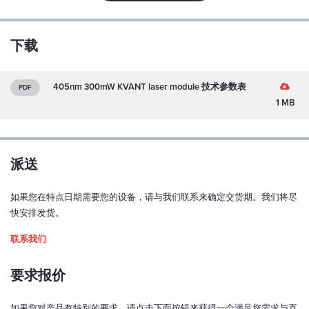
Y
极化比：
下载
100:1
偏振方位公差：
405nm 300mW KVANT laser module 技术参数表
PDF
± 5 度
1 MB
模式结构：
单横向、多纵模式
派送
M2（水平/垂直）：
~ 1.2
如果您在特点日期需要您的设备，请与我们联系来确定交货期。我们将尽
功率稳定性（超过 1 小时，连续运行，预热后和 ±3°C）：
快安排发货。
< 0.5 %
联系我们
指向稳定性（超过 1 小时，连续运行，预热后和 ±3°C）：
< ±100 µrad
要求报价
输出窗光束居中：
如果您对产品有特别的要求，请点击下面按钮来获得一个满足您需求与喜