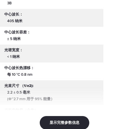
3B
中心波长：
405 纳米
中心波长容差：
± 5 纳米
光谱宽度：
< 1 纳米
中心波长热漂移：
每 10 °C 0.8 nm
光束尺寸 （1/e2):
2.2 ± 0.5 毫米
(Φ~2.7 mm 用于 95% 能量）
光束发散度（全角）：
0.2 mrad
显示完整参数信息
线性极化：