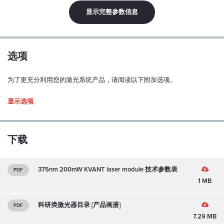
线性极化：
显示完整参数信息
Y
极化比：
100:1
选项
偏振方位公差：
为了更充分利用您的激光系统产品，请阅读以下附加选项。
± 5 度
显示选项
模式结构：
多模式
M2（水平/垂直）：
下载
8 / 1.2
功率稳定性（超过 1 小时，连续运行，预热后和 ±3°C）：
375nm 200mW KVANT laser module 技术参数表
PDF
< 0.5 %
1 MB
指向稳定性（超过 1 小时，连续运行，预热后和 ±3°C）：
1. Enclosed Driver
科研类激光器目录 [产品画册]
PDF
< ±100 µrad
117x89x34
7.29 MB