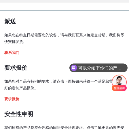
输出窗光束居中：
< ±1 毫米
光束垂直度：
派送
< ±1 度
如果您在特点日期需要您的设备，请与我们联系来确定交货期。我们将尽
预热时间：
快安排发货。
< 5 分钟
联系我们
激光功率控制模式：
模拟、TTL、USB、电位计
要求报价
可以介绍下你们的产品么？
模拟输入信号：
0 - 5V（0.5 - 4.5 V，TCCO* 开启）
如果您对产品有特别的要求，请点击下面按钮来获得一个满足您需求与喜
好的定制产品报价。
TTL 输入信号：
0 - 0.8 V：低
要求报价
2 - 5 V：高
安全性申明
带宽（模拟输入，3 dB 截止频率）：
240 kHz
我们所有的产品都符合严格的国际安全法规要求。点击了解更多的激光安
(TCCO* 关闭时为 252 kHz)