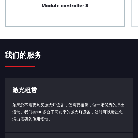
短路：使能发射（3.3V，10 kΩ)
Module controller S
打开：禁用发射
工作底板温度范围：
< 50 °C
工作环境温度范围：
5 - 40 °C（取决于散热器）
我们的服务
储存温度范围：
（-10） - 80°C
防护等级（仅限激光头）：
IP64 防护等级
激光租赁
功耗：
典型值 20W
如果您不需要购买激光灯设备，仅需要租赁，做一场优秀的演出
最大 50W
活动。我们有100多台不同功率的激光灯设备，随时可以发往您
演出需要的使用场地。
输入电压（PD 型）：
最小 20V