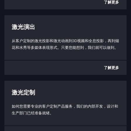
了解更多
输入电压连接器类型：
USB-C（仅限激光头端口）
激光头尺寸（长 x 宽 x 高）：
激光演出
70（84） x 120 x 46 毫米
从客户定制的激光投影和激光动画到3D视频和全息投影，再到烟
激光头重量：
花和水秀等多媒体表现形式。只要您能想到，我们就可以做到。
0.7 千克
控制箱尺寸 （LxWxH）：
53 x 29 x 36 毫米（不含连接器）
了解更多
控制箱重量：
40 克
激光定制
预期寿命：
> 10000 小时
如何您需要专业的客户定制产品服务，我们的内部开发，设计和
生产部门已经准备就绪。