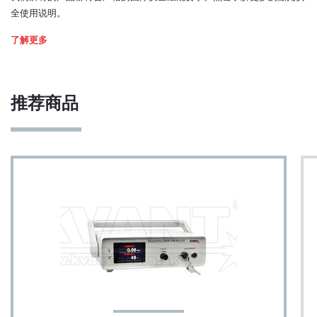
全使用说明。
上升时间 （10% - 90%）：
了解更多
700 - 900 ns（取决于信号）
坠落时间 （90% - 10%）：
1 - 2 μs（取决于信号）
推荐商品
相移：
0.6 - 4 μs（取决于信号）
模拟/TTL 输入阻抗：
5 kΩ
连接电缆（激光头到控制箱）：
HDMI 1.4 或更高，最大长度 1m
与 PC 通信：
USB-C（仅限控制盒端口）
USB 接口协议
联锁：