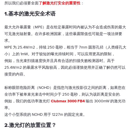
所以我们必须要全面
了解激光灯安全的重要性
：
1.基本的激光安全术语
最大允许暴露量（MPE）是在给定暴露时间内被认为不会造成伤害的最大
可见激光辐射量。在许多欧洲国家，这些暴露限值也可能是一项法律要
求。
MPE 为 25.4W/m2，持续 250 毫秒，相当于 7mm 圆形孔径（人类瞳孔大
小）上的 1mW。对于较短的曝光持续时间，可以应用更高的限制，
例如，当光束扫描速度快并且具有合适的扫描失败检测器时。高于
25.4W/m2 的暴露水平风险较高，因此必须谨慎使用并正确了解仍然可以
接受的内容。
标称眼部危险距离（NOHD）是指您与激光投影仪之间的距离，如果您在
全功率下被单束光束击中时间少于 250 毫秒，则认为该距离是安全的.
例如，我们的低功率激光灯
Clubmax 3000 FB4
输出 3000mW 的激光功
率。
这个小型系统的 NOHD 用于 1227m 的固定光束。
2.激光灯的放置位置？