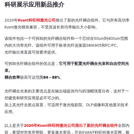
科研展示应用新品推介
2020年
Kvant科旺特激光公司
推出了新的光纤耦合组件。它与所有高功率
Kvant激光模块兼容，不受其波长和功率输出大小影响。
该组件包括一个可拆卸的光纤耦合组件和一个芯径在50um到400um范围
内的大功率光纤。该组件可用于标准光纤连接器SMA905和FC/PC。
光纤输出准直器可按要求提供。
可拆卸光纤耦合组件的优点是，
它可用于配置光纤耦合光束和自由空间光
束。
耦合效率
较高可达范围
84～88%
。
光纤耦合光束的主要优点是在输出端提供均匀的顶帽强度分布，这对于一
些建筑和研究应用是必不可少的。
加上其光纤去斑点装置，可适用于激光电影院、DLP成像和其他显示技术
应用。
以上是关于
2020年Kvant科旺特激光公司推出了新的光纤耦合组件
全部内
容，希望对您有所帮助，更多激光资讯，尽在KVANT科旺特激光官网，敬