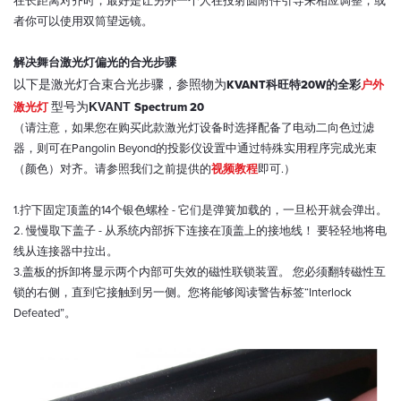
在长距离对齐时，最好是让另外一个人在投射圆附件引导来相应调整，或
者你可以使用双筒望远镜。
解决舞台激光灯偏光的合光步骤
以下是激光灯合束合光步骤，参照物为
KVANT科旺特20W的全彩
户外
型号为
KVANT
激光灯
Spectrum 20
（请注意，如果您在购买此款激光灯设备时选择配备了电动二向色过滤
器，则可在Pangolin Beyond的投影仪设置中通过特殊实用程序完成光束
（颜色）对齐。请参照我们之前提供的
视频教程
即可.）
1.拧下固定顶盖的14个银色螺栓 - 它们是弹簧加载的，一旦松开就会弹出。
2. 慢慢取下盖子 - 从系统内部拆下连接在顶盖上的接地线！ 要轻轻地将电
线从连接器中拉出。
3.盖板的拆卸将显示两个内部可失效的磁性联锁装置。 您必须翻转磁性互
锁的右侧，直到它接触到另一侧。您将能够阅读警告标签“Interlock
Defeated”。