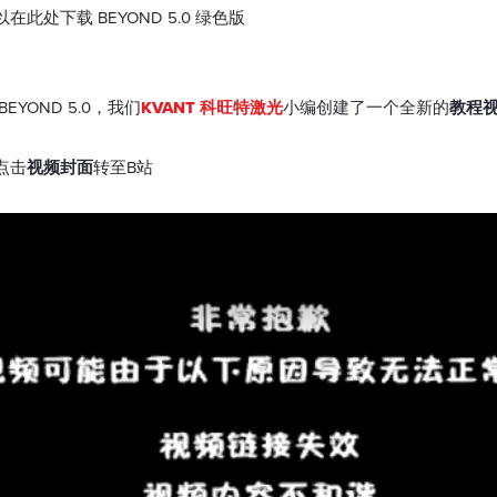
此处下载 BEYOND 5.0 绿色版
YOND 5.0，我们
KVANT 科旺特激光
小编创建了一个全新的
教程
点击
视频封面
转至B站