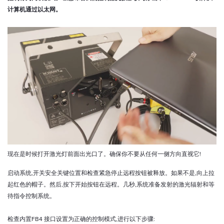
计算机通过以太网。
现在是时候打开激光灯前面出光口了。确保你不要
从任何一侧方向
直视它
!
启动系统
,
开关安全关键位置和检查紧急停止远程按钮被释放。如果不是
,
向上拉
起红色的帽子。然后
,
按下开始按钮在远程。几秒
,
系统准备发射的激光辐射和等
待指令控制系统
。
检查内置
FB4
接口设置为正确的控制模式
,
进行以下步骤
: