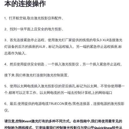
本的连接操作
1
、打开航空箱
,
取出激光投影仪和配件。
2
、找到一块平面上且安全的地方投影。
3
、首先连接紧急停止远程。使用激光灯厂家提供的线缆的母头
3 XLR
连接激光
灯设备的后方的插座的
XLR
，标记为远程输入。另一端的紧急停止远程插座
,
标
志着作为输入。
4
、然后使用提供安全钥匙，一个插入激光投影仪，另一个
插入
紧急停止远程。
接下来
,
我们将激光灯连接到激光控制装置。
5
、使用以太网电缆插入
激光投影仪
的背后插孔
,
标记为以太网。不管你使用哪一
个
,
都将可以正常工作。
以太网电缆的另一端去控制计算机上的网络端口
6
、
最后
,
使用提供的电源电缆
TRUECON
黄色
/
黑色连接器，连接电源的激光投影
仪。
请注意
,
控制
Kvant
激光灯有的多种不同方式。在本指南中
,
我们将使用最常见的
控制称为网线模式。它意味着我们控制激光投影仪与穿山甲
QuickShow
软件从