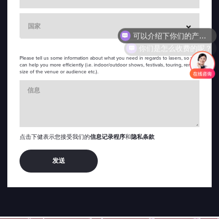
Ccountry
国家
你们是怎么收费的呢？
Please tell us some information about what you need in regards to lasers, so we
can help you more efficiently (i.e. indoor/outdoor shows, festivals, touring, rental,
size of the venue or audience etc.).
Cmessage
点击下健表示您接受我们的
信息记录程序
和
隐私条款